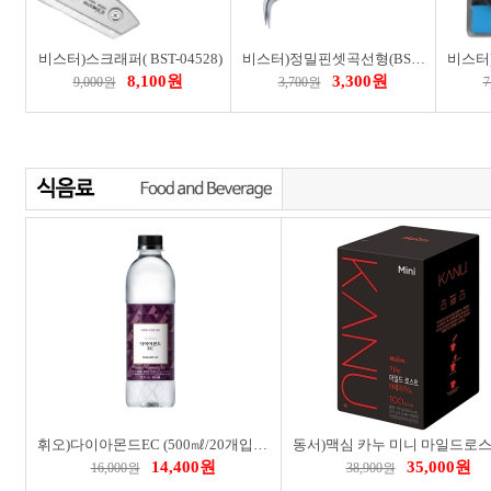
론트)디퓨져(250㎖/밤쉘)
론트)디퓨져(250㎖/모던타임즈)
21,000원
21,000원
24,000원
24,000원
90
베스타)파크골프 클럽가방(블루)
파크골프 장갑(여성용/핑크/19호)
65,000원
18,000원
78,000원
21,600원
21
휘오)다이아몬드EC (500㎖/20개입/BOX)
14,400원
35,000원
16,000원
38,900원