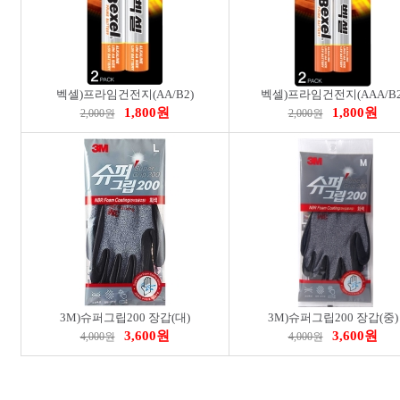
벡셀)프라임건전지(AA/B2)
벡셀)프라임건전지(AAA/B2
1,800원
1,800원
2,000원
2,000원
비츠온)LED T520W 1200 전구 54143
비츠온)LED 멀티라인 레일등 블랙1200MM 30W 전구 플리커프리 517686
6,100원
8,300원
6,800원
9,300원
49
3M)슈퍼그립200 장갑(대)
3M)슈퍼그립200 장갑(중)
3,600원
3,600원
4,000원
4,000원
오아)허그워머 무선 온열찜질기(OMS-0274WH)
오아)커버넥 무선 목어깨 마사지기(OMSG-010BE)
34,900원
87,900원
41,880원
105,480원
21