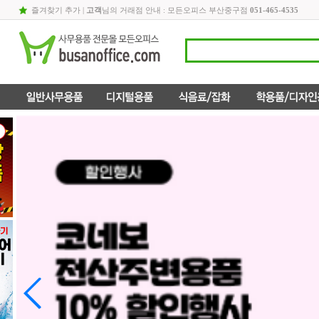
즐겨찾기 추가
|
고객
님의 거래점 안내 : 모든오피스 부산중구점
051-465-4535
TG)C to C L자형 고속충전 LED 케이블 TG-AE15L1D
TG)블루투스 오픈형 스포츠 이어셋 TG-EI101D
8,500원
22,900원
9,500원
25,500원
14
비츠온)LED T520W 1200 전구 54143
비츠온)LED 멀티라인 레일등 블랙1200MM 30W 전구 플리커프리 517686
6,100원
8,300원
6,800원
9,300원
49