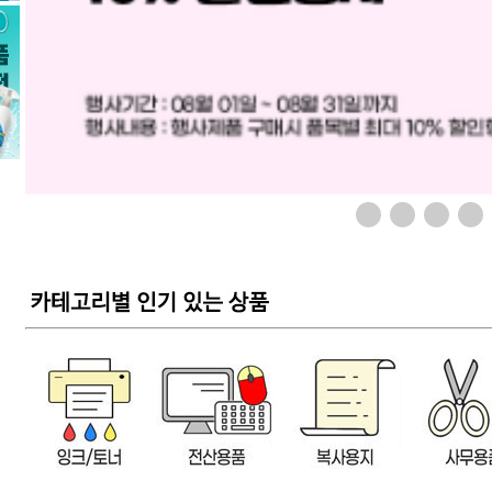
오아)허그워머 무선 온열찜질기(OMS-0274WH)
오아)커버넥 무선 목어깨 마사지기(OMSG-010BE)
34,900원
87,900원
41,880원
105,480원
21
비스터)스크래퍼( BST-04528)
비스터)정밀핀셋곡선형(BST-03531)