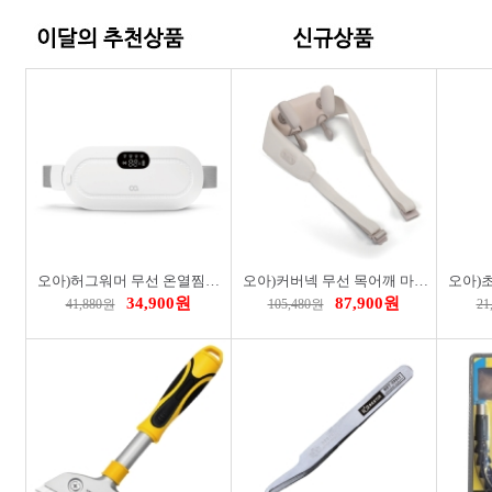
8,100원
3,300원
9,000원
3,700원
7
히어로)투명양용드라이버(100mm)
론트)디퓨져(250㎖/블랙체리)
7,500원
21,000원
9,000원
24,000원
24