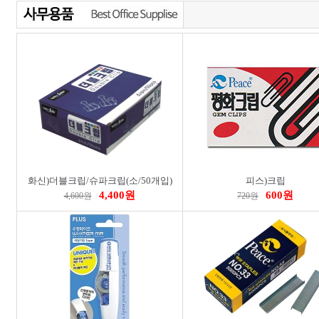
비스터)스크래퍼( BST-04528)
비스터)정밀핀셋곡선형(BST-03531)
8,100원
3,300원
9,000원
3,700원
7
화신)더블크립/슈파크립(소/50개입)
피스)크립
4,400원
600원
4,600원
720원