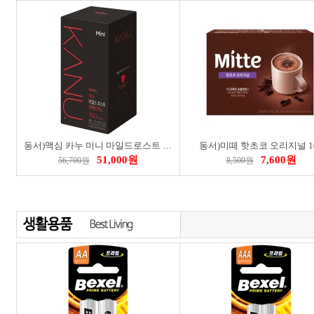
로이체)산리오 모니터피규어_시나모롤
로이체)스누피 멀티허브
6,900원
29,900원
8,280원
35,880원
1
동서)맥심 카누 미니 마일드로스트 아메리카노 150T
동서)미떼 핫초코 오리지널 1
51,000원
7,600원
56,700원
8,500원
TG)C to C L자형 고속충전 LED 케이블 TG-AE15L1D
TG)블루투스 오픈형 스포츠 이어셋 TG-EI101D
8,500원
22,900원
9,500원
25,500원
14