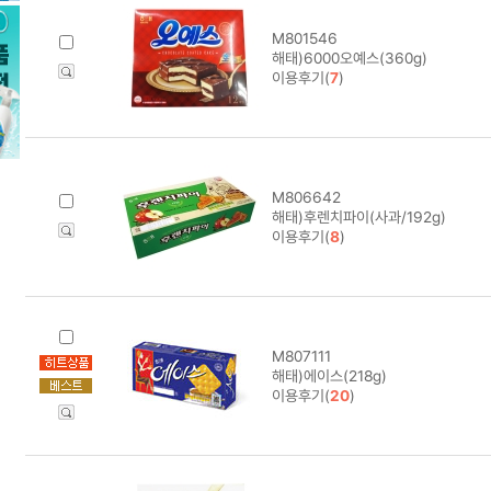
M801546
해태)6000오예스(360g)
이용후기(
7
)
M806642
해태)후렌치파이(사과/192g)
이용후기(
8
)
M807111
해태)에이스(218g)
이용후기(
20
)