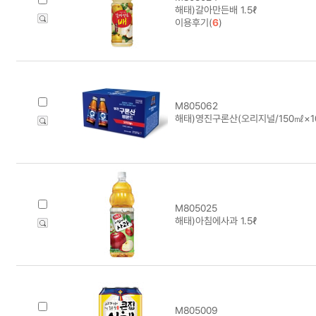
해태)갈아만든배 1.5ℓ
이용후기(
6
)
M805062
해태)영진구론산(오리지널/150㎖×1
M805025
해태)아침에사과 1.5ℓ
M805009