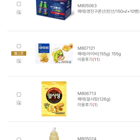
M805063
해태)영진구론산(탄산/150㎖×10병)
M807121
해태)아이비(155g) 155g
이용후기(
11
)
M806713
해태)알사탕(126g)
이용후기(
1
)
M805024