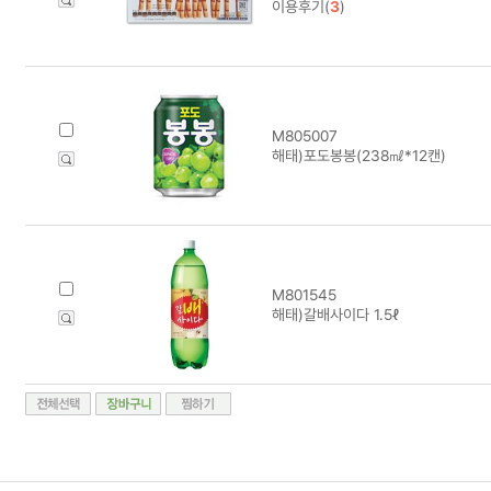
이용후기(
3
)
M805007
해태)포도봉봉(238㎖*12캔)
M801545
해태)갈배사이다 1.5ℓ