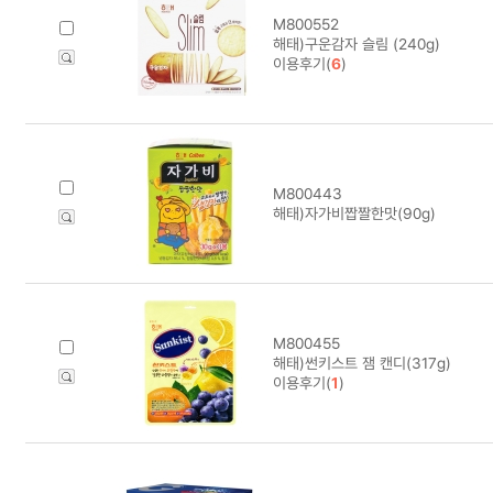
M800552
해태)구운감자 슬림 (240g)
이용후기(
6
)
M800443
해태)자가비짭짤한맛(90g)
M800455
해태)썬키스트 잼 캔디(317g)
이용후기(
1
)