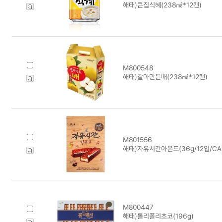
해태)큰집식혜(238㎖*12캔)
M800548
해태)갈아만든배(238㎖*12캔)
M801556
해태)자유시간아몬드(36g/12입/CA
M800447
해태)롤리폴리초코(196g)