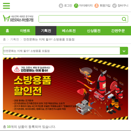
로그인
마이페이지
회원가입
장바구니
홈
이벤트
기획전
베스트전
신상품전
간편주문
홈
기획전
안전문화는 이제 필수! 소방용품 모듬점
총
10
개의 상품이 등록되어 있습니다.