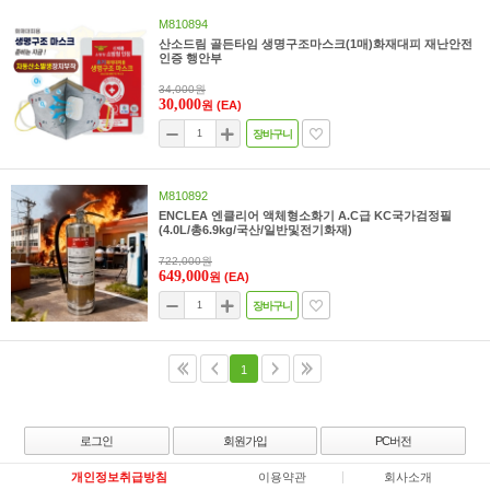
M810894
산소드림 골든타임 생명구조마스크(1매)화재대피 재난안전
인증 행안부
34,000원
30,000
원
(EA)
장바구니
M810892
ENCLEA 엔클리어 액체형소화기 A.C급 KC국가검정필
(4.0L/총6.9kg/국산/일반및전기화재)
722,000원
649,000
원
(EA)
장바구니
1
로그인
회원가입
PC버전
개인정보취급방침
이용약관
회사소개