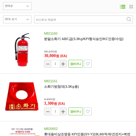
M821160
분말소화기 ABC급(3.3Kg/KFI형식승인/KC인증/수입)
48,100원
30,800
원
(EA)
장바구니
M821161
소화기받침대(3.3Kg용)
4,800원
3,300
원
(EA)
장바구니
M820652
휴대용비상조명등 KFI인증(SY-Y119L60/적색/건전지+벽면