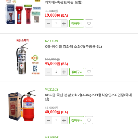
거치대+축광표지판 포함)
30,600원
19,000
원
(EA)
장바구니
A200039
K급-케이급 강화액 소화기(주방용-3L)
106,000원
95,000
원
(EA)
장바구니
M821162
ABC급 국산 분말소화기(3.3Kg/KFI형식승인/KC인증/국내
산)
48,000원
40,000
원
(EA)
장바구니
M810895