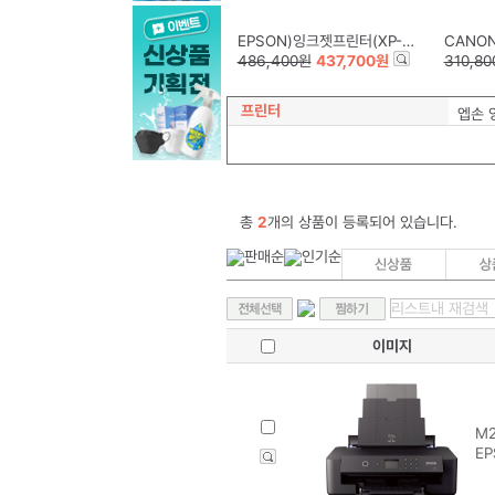
EPSON)잉크젯프린터(XP-15010)
CANON)
486,400원
437,700원
310,8
프린터
엡손 
총
2
개의 상품이 등록되어 있습니다.
이미지
M2
EP