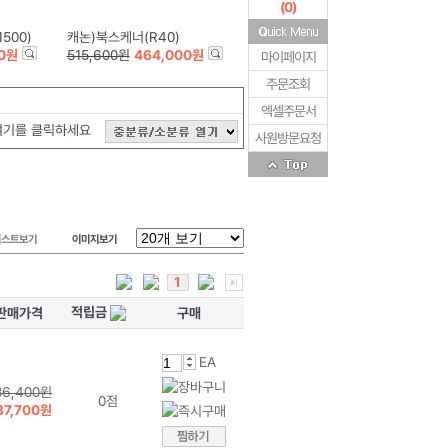
(
0
)
500)
캐논)북스케너(R40)
00원
515,600원
464,000원
마이페이지
주문조회
엑셀주문서
여기를 클릭하세요
사원방문요청
리스트보기
이미지보기
1
적립금
판매가격
구매
EA
86,400원
0점
37,700원