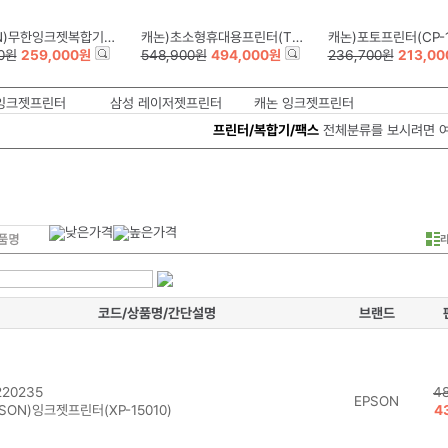
무한잉크젯복합기(G3915)
캐논)초소형휴대용프린터(TR160+LK72)
캐논)포토프린터(CP-1
00원
259,000원
548,900원
494,000원
236,700원
213,0
잉크젯프린터
삼성 레이저젯프린터
캐논 잉크젯프린터
프린터/복합기/팩스
전체분류를 보시려면 
코드/상품명/간단설명
브랜드
20235
4
EPSON
SON)잉크젯프린터(XP-15010)
4