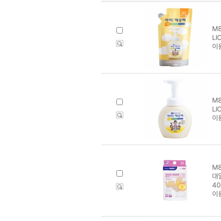
M8
L
이
M8
L
이
M8
대일
40
이