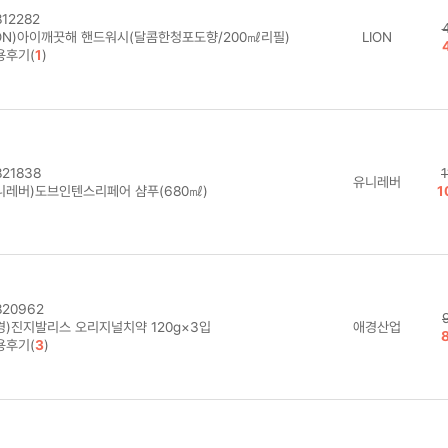
12282
ION)아이깨끗해 핸드워시(달콤한청포도향/200㎖리필)
LION
용후기(
1
)
21838
유니레버
니레버)도브인텐스리페어 샴푸(680㎖)
1
20962
경)진지발리스 오리지널치약 120g×3입
애경산업
용후기(
3
)