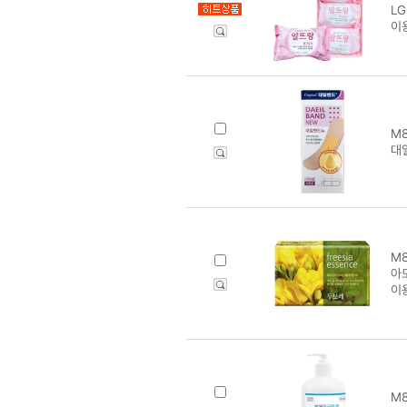
LG
이
M8
대
M8
아
이
M8