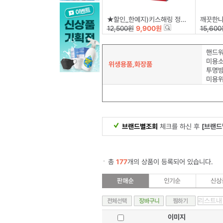
★할인_한예지)키스해링 정사각 미용티슈(250매×6입)
깨끗한나라)
12,500원
9,900원
15,60
핸드
미용
위생용품,화장품
미용
브랜드별조회
체크를 하신 후
[브랜드
총
177
개의 상품이 등록되어 있습니다.
이미지