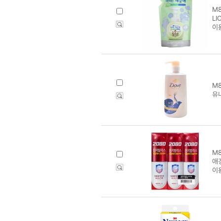
M8
L
이
M8
유
M8
애
이