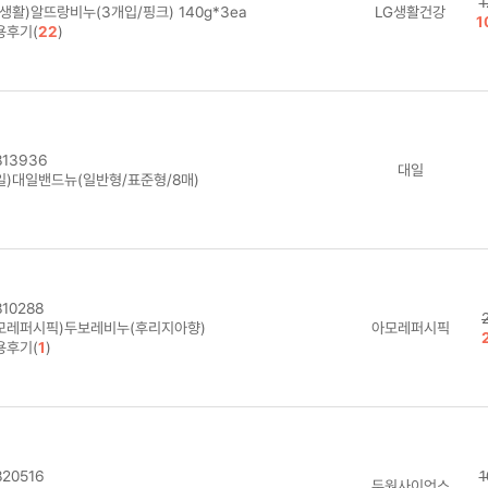
1
생활)알뜨랑비누(3개입/핑크) 140g*3ea
LG생활건강
1
용후기(
22
)
13936
대일
일)대일밴드뉴(일반형/표준형/8매)
10288
모레퍼시픽)두보레비누(후리지아향)
아모레퍼시픽
용후기(
1
)
20516
1
두원사이언스