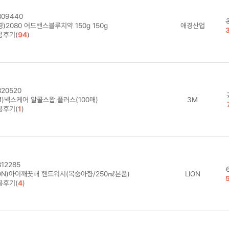
09440
)2080 어드밴스블루치약 150g 150g
애경산업
용후기(
94
)
20520
M)넥스케어 알콜스왑 플러스(100매)
3M
용후기(
1
)
12285
ION)아이깨끗해 핸드워시(복숭아향/250㎖본품)
LION
용후기(
4
)