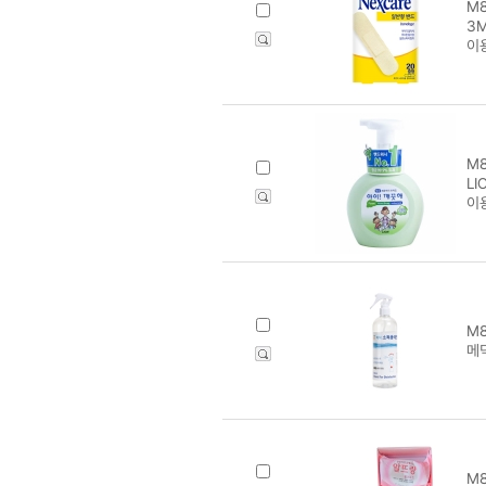
M8
3
이
M8
L
이
M8
메
M8