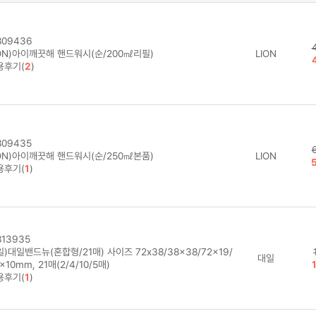
09436
ION)아이깨끗해 핸드워시(순/200㎖리필)
LION
용후기(
2
)
09435
ION)아이깨끗해 핸드워시(순/250㎖본품)
LION
용후기(
1
)
13935
)대일밴드뉴(혼합형/21매) 사이즈 72x38/38x38/72x19/
대일
x10mm, 21매(2/4/10/5매)
용후기(
1
)