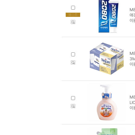
M8
애경
이
M8
3
이
M8
L
이