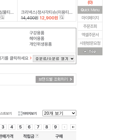
(
0
)
0매*6개입)
크리넥스)정사각티슈(미용티슈/부띠끄100매콤비/100매×6개)
14,400원
12,900원
마이페이지
주문조회
구강용품
엑셀주문서
헤어용품
사원방문요청
개인위생용품
여기를 클릭하세요
리스트보기
이미지보기
3
4
5
6
7
8
9
판매가격
적립금
구매