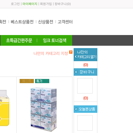
로그인
|
마이페이지
|
회원가입
|
장바구니
(
0
)
나만의 카테고리 지정
(
0
)
(
0
)