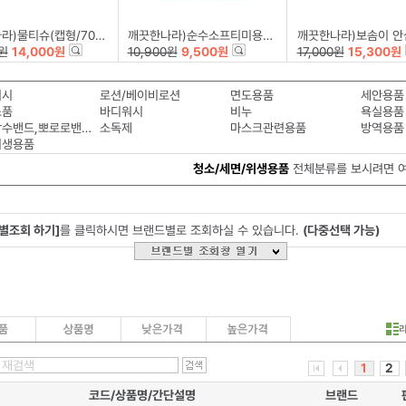
물티슈(캡형/70매×6입)
깨끗한나라)순수소프티미용티슈(250매X3개)
깨끗한나라)보솜이 안심물티슈13無(캡형/6
0원
14,000원
10,900원
9,500원
17,000원
15,300원
워시
로션/베이비로션
면도용품
세안용품
소품
바디워시
비누
욕실용품
투명방수밴드,뽀로로밴드
소독제
마스크관련용품
방역용품
위생용품
청소/세면/위생용품
전체분류를 보시려면 
별조회 하기]
를 클릭하시면 브랜드별로 조회하실 수 있습니다.
(다중선택 가능)
1
2
코드/상품명/간단설명
브랜드