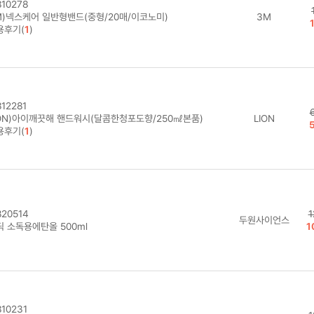
10278
M)넥스케어 일반형밴드(중형/20매/이코노미)
3M
용후기(
1
)
12281
ION)아이깨끗해 핸드워시(달콤한청포도향/250㎖본품)
LION
용후기(
1
)
20514
1
두원사이언스
딕 소독용에탄올 500ml
1
10231