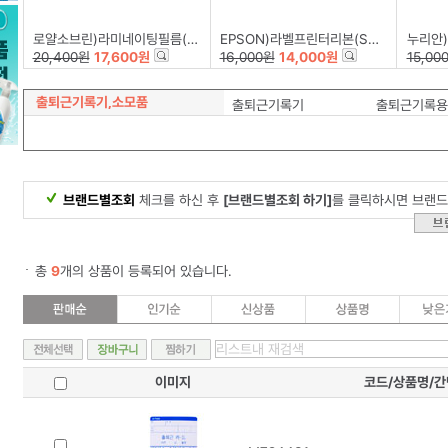
로얄소브린)라미네이팅필름(216*303)100mic-A4/100장
EPSON)라벨프린터리본(SS12K)백색/흑문자
누리안)계
20,400원
17,600원
16,000원
14,000원
15,00
출퇴근기록기,소모품
출퇴근기록기
출퇴근기록용
브랜드별조회
체크를 하신 후
[브랜드별조회 하기]
를 클릭하시면 브랜드
총
9
개의 상품이 등록되어 있습니다.
이미지
코드/상품명/