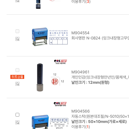
이용후기(
3
)
M904554
회사명판 N-0824 (잉크내장형고무인
M904961
개인인감(잉크내장형만년인/몸체색_흑
날인크기 : 12mm(원형)
M904566
자동스탁(원본대조필/N-5010)50×
날인크기 : 50×10mm(가로×세로)
이용후기(
1
)