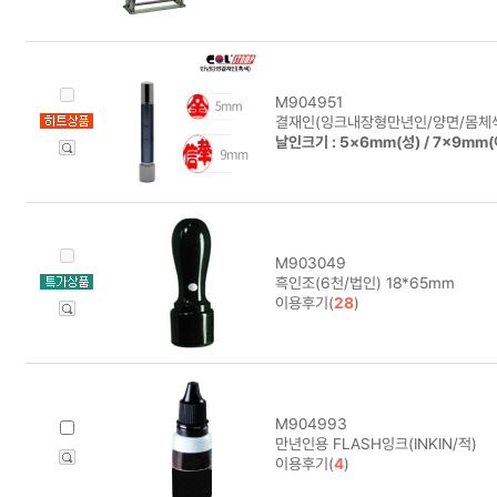
M904951
결재인(잉크내장형만년인/양면/몸체색
날인크기 : 5×6mm(성) / 7×9mm
M903049
흑인조(6천/법인) 18*65mm
이용후기(
28
)
M904993
만년인용 FLASH잉크(INKIN/적)
이용후기(
4
)