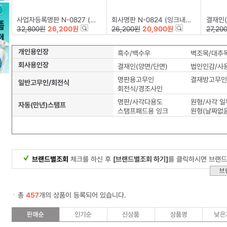
사업자등록명판 N-0827 (잉크내장형고무인/50x30mm)
회사명판 N-0824 (잉크내장형고무인/58x22mm)
결재인(잉크내
32,800원
26,200원
26,200원
20,900원
27,20
개인용인장
흑수/백수우
벽조목/대추
회사용인장
결재인(양면/단면)
법인인감/사
명판용고무인
결재방고무인
일반고무인/회전식
회전식/경조사인
명판/사각다용도
자동(만년)스탬프
스탬프패드용 잉크
원형(날짜없음
브랜드별조회
체크를 하신 후
[브랜드별조회 하기]
를 클릭하시면 브랜드
총
457
개의 상품이 등록되어 있습니다.