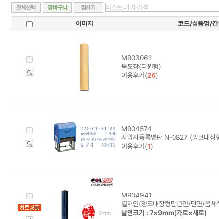
이미지
코드/상품명/
M903061
목도장(타원형)
이용후기(
26
)
M904574
사업자등록명판 N-0827 (잉크내장형
이용후기(
1
)
M904941
결재인(잉크내장형만년인/단면/몸체색
날인크기 : 7×9mm(가로×세로)