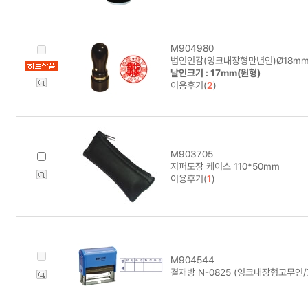
M904980
법인인감(잉크내장형만년인)Ø18mm
날인크기 : 17mm(원형)
이용후기(
2
)
M903705
지퍼도장 케이스 110*50mm
이용후기(
1
)
M904544
결재방 N-0825 (잉크내장형고무인/