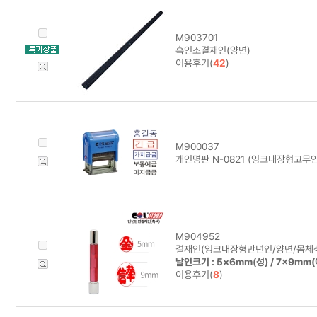
M903701
흑인조결재인(양면)
이용후기(
42
)
M900037
개인명판 N-0821 (잉크내장형고무인
M904952
결재인(잉크내장형만년인/양면/몸체색
날인크기 : 5×6mm(성) / 7×9mm
이용후기(
8
)