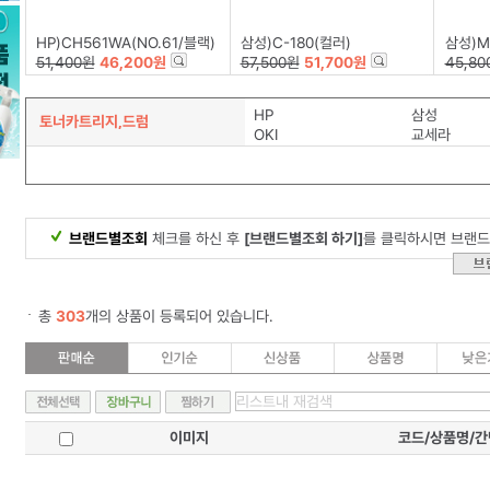
HP)CH561WA(NO.61/블랙)
삼성)C-180(컬러)
삼성)M
51,400원
46,200원
57,500원
51,700원
45,80
HP
삼성
토너카트리지,드럼
OKI
교세라
브랜드별조회
체크를 하신 후
[브랜드별조회 하기]
를 클릭하시면 브랜드
총
303
개의 상품이 등록되어 있습니다.
이미지
코드/상품명/