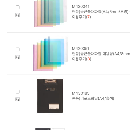
M420041
현풍)둥근쫄대화일(A4/5mm/투명)-팩
이용후기(
7
)
M420051
현풍)둥근쫄대화일 대용량(A4/8mm/
이용후기(
3
)
M430185
현풍)리포트화일(A4/흑색)