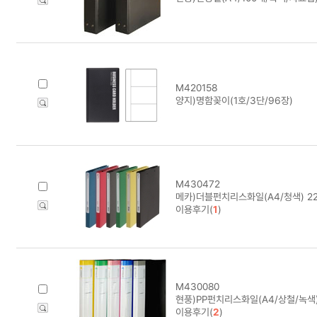
M420158
양지)명함꽂이(1호/3단/96장)
M430472
메카)더블펀치리스화일(A4/청색) 22
이용후기(
1
)
M430080
현풍)PP펀치리스화일(A4/상철/녹색
이용후기(
2
)