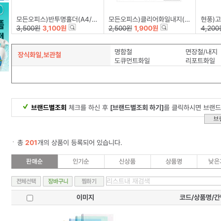
모든오피스)반투명홀더(A4/투명)-팩(10개입)
모든오피스)클리어화일내지(A4/20매)
현풍)고투명
3,500원
3,100원
2,500원
1,900원
4,200
명함철
면장철/내지
장식화일,보관철
도큐먼트화일
리포트화일
브랜드별조회
체크를 하신 후
[브랜드별조회 하기]
를 클릭하시면 브랜드
총
201
개의 상품이 등록되어 있습니다.
이미지
코드/상품명/