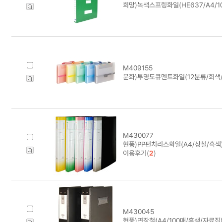
희망)녹색스프링화일(HE637/A4/1
M409155
문화)투명도큐멘트화일(12분류/회색/F
M430077
현풍)PP펀치리스화일(A4/상철/흑색
이용후기(
2
)
M430045
현풍)면장철(A4/100매/흑색/자료집