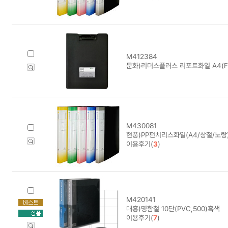
M412384
문화)리더스플러스 리포트화일 A4(F9
M430081
현풍)PP펀치리스화일(A4/상철/노랑
이용후기(
3
)
M420141
대흥)명함철 10단(PVC,500)흑색
이용후기(
7
)