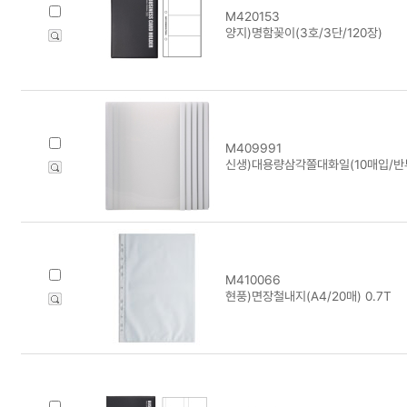
M420153
양지)명함꽂이(3호/3단/120장)
M409991
신생)대용량삼각쫄대화일(10매입/반
M410066
현풍)면장철내지(A4/20매) 0.7T