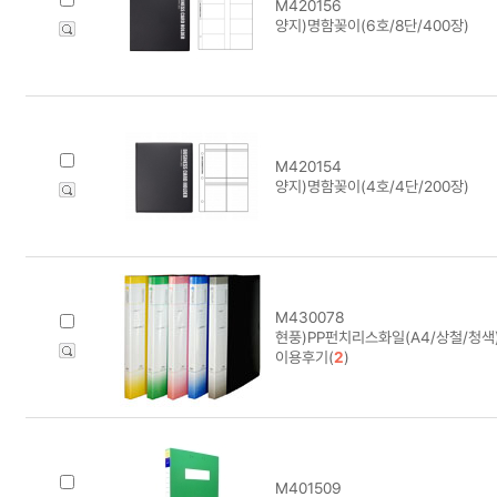
M420156
양지)명함꽂이(6호/8단/400장)
M420154
양지)명함꽂이(4호/4단/200장)
M430078
현풍)PP펀치리스화일(A4/상철/청색
이용후기(
2
)
M401509