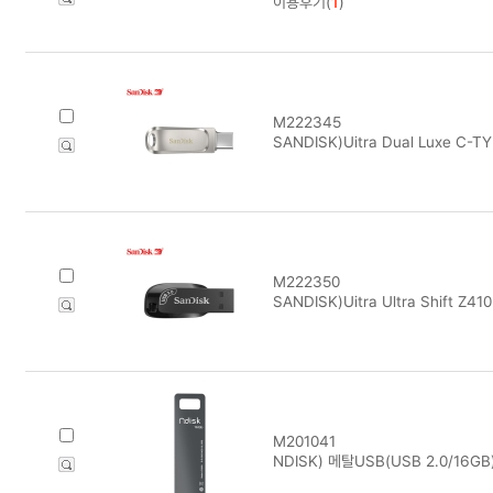
이용후기(
1
)
M222345
SANDISK)Uitra Dual Luxe C-T
M222350
SANDISK)Uitra Ultra Shift Z4
M201041
NDISK) 메탈USB(USB 2.0/16GB