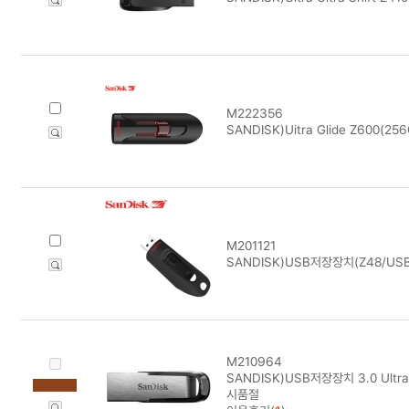
M222356
SANDISK)Uitra Glide Z600(25
M201121
SANDISK)USB저장장치(Z48/USB 
M210964
SANDISK)USB저장장치 3.0 Ultra 
시품절