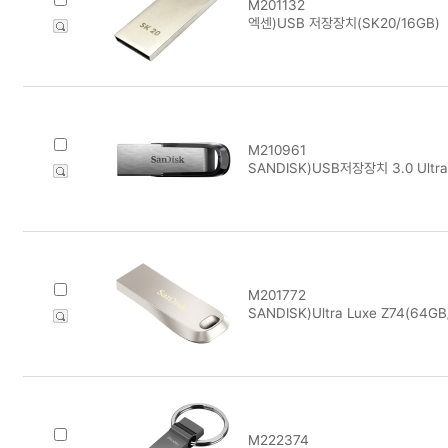
M201132
엑센)USB 저장장치(SK20/16GB)
M210961
SANDISK)USB저장장치 3.0 Ultra 
M201772
SANDISK)Ultra Luxe Z74(64GB
M222374