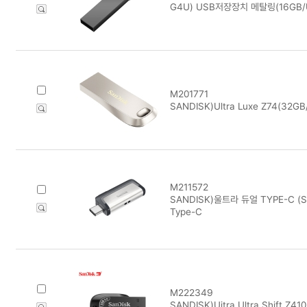
G4U) USB저장장치 메탈링(16GB/U
M201771
SANDISK)Ultra Luxe Z74(32GB
M211572
SANDISK)울트라 듀얼 TYPE-C (S
Type-C
M222349
SANDISK)Uitra Ultra Shift Z4