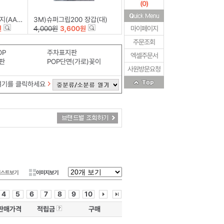
(
0
)
12+4)
3M)슈퍼그립200 장갑(대)
원
4,000원
3,600원
마이페이지
주문조회
OP
주차표지판
엑셀주문서
판
POP단면(가로)꽂이
사원방문요청
여기를 클릭하세요
리스트보기
이미지보기
4
5
6
7
8
9
10
판매가격
적립금
구매