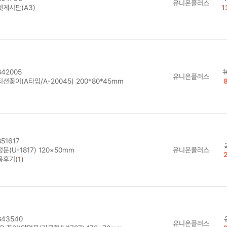
유니온플러스
켓게시판(A3)
1
42005
1
유니온플러스
션꽂이(A타입/A-20045) 200*80*45mm
51617
문(U-1817) 120×50mm
유니온플러스
용후기(
1
)
43540
유니온플러스