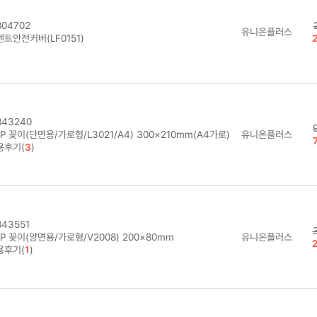
04702
유니온플러스
트안전커버(LF0151)
43240
P 꽂이(단면용/가로형/L3021/A4) 300×210mm(A4가로)
유니온플러스
용후기(
3
)
43551
P 꽂이(양면용/가로형/V2008) 200×80mm
유니온플러스
용후기(
1
)