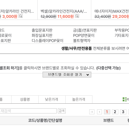
라인 건전지(PRIMARY/AA/B2)
벡셀)알카라인건전지(AAA/12+4)
에너자이저)MAX건전지(AA/B
원
3,000원
12,900원
11,600원
32,400원
29,200
카드
출입문표지판
금(흡)연표지판
부착용P
세로꽂이
화장실표지판
POP양면꽂이
기타표지
용표지판
디스플레이POP꽂이
볼트형액자
생활/사무/안전용품
전체분류를 보시려면 
별조회 하기]
를 클릭하시면 브랜드별로 조회하실 수 있습니다.
(다중선택 가능)
1
2
3
코드/상품명/간단설명
브랜드