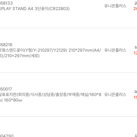
58133
2
유니온플러스
SPLAY STAND A4 3단꽂이(CR22803)
2
58216
1
형스탠드꽂이(Y형/Y-210297/Y2129) 210*297mm(A4/
유니온플러스
1
)/210×297mm(세로)
50017
1
살표표지판(회의중/식사중/상담중/출장중/부재중/재실/160*8
유니온플러스
1
) 160*80㎜
04790
1