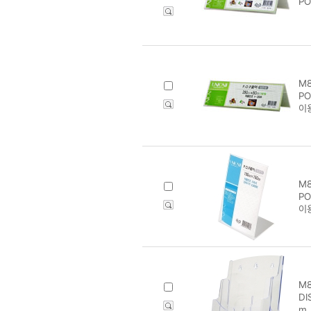
PO
M8
PO
이
M8
PO
이
M8
DI
m