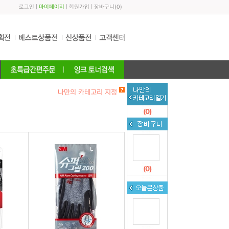
로그인
|
마이페이지
|
회원가입
|
장바구니
(
0
)
나만의 카테고리 지정
(
0
)
(
0
)