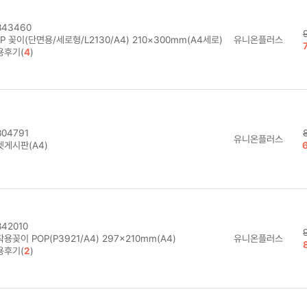
43460
P 꽂이(단면용/세로형/L2130/A4) 210×300mm(A4세로)
유니온플러스
용후기(
4
)
04791
유니온플러스
켓게시판(A4)
42010
용꽂이 POP(P3921/A4) 297×210mm(A4)
유니온플러스
용후기(
2
)