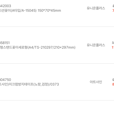
42003
유니온플러스
션꽂이(A타입/A-15045) 150*70*45mm
58151
1
유니온플러스
형스탠드꽂이세로형(A4/TS-210297/210×297mm)
1
04750
아트사인
트사인)미끄럼방지테이프(노랑,검정)/0373