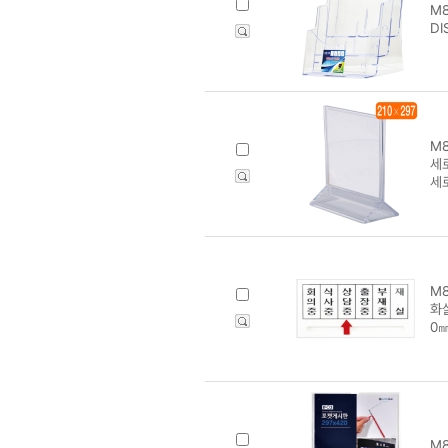
M8
DI
M8
세로
세로
M8
화
0㎜
M8