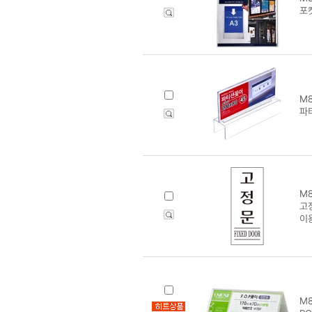
포
M8
파티
M8
고정
이
M8