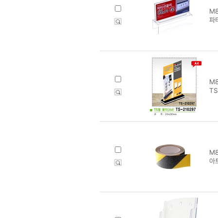
M8
파티
M8
TS
M8
아