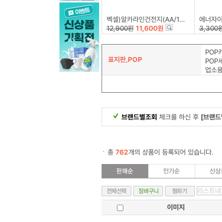
벡셀)알카라인건전지(AA/12+4)
에너자이저)알카
12,900원
11,600원
3,300
POP
표지판,POP
POP
업소
브랜드별조회
체크를 하신 후
[브랜드
총
762
개의 상품이 등록되어 있습니다.
이미지