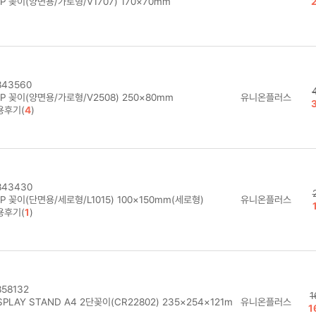
P 꽂이(양면용/가로형/V1707) 170×70mm
43560
P 꽂이(양면용/가로형/V2508) 250×80mm
유니온플러스
용후기(
4
)
43430
P 꽂이(단면용/세로형/L1015) 100×150mm(세로형)
유니온플러스
용후기(
1
)
58132
1
SPLAY STAND A4 2단꽂이(CR22802) 235×254×121m
유니온플러스
1