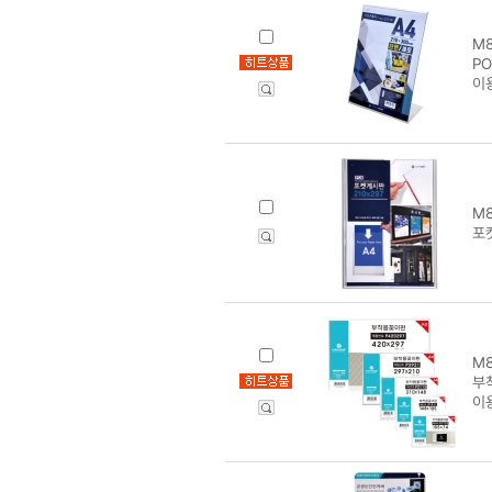
M8
PO
이
M8
포
M8
부착
이