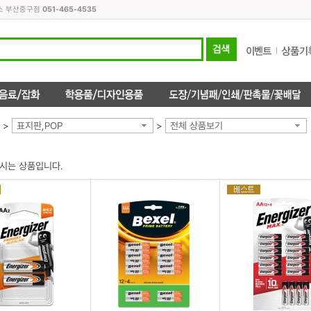
피스 부산중구점
051-465-4535
>
표지판,POP
>
전체 상품보기
시는 상품입니다.