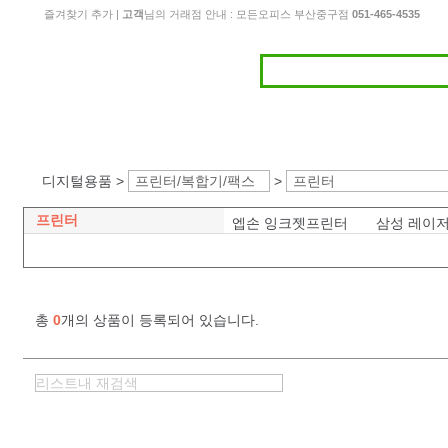
즐겨찾기 추가
|
고객
님의 거래점 안내 : 모든오피스 부산중구점
051-465-4535
디지털용품 >
프린터/복합기/팩스
>
프린터
프린터
엡손 잉크젯프린터
삼성 레이
총
0
개의 상품이 등록되어 있습니다.