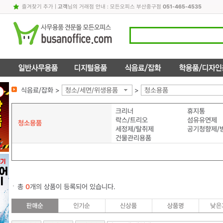
즐겨찾기 추가
|
고객
님의 거래점 안내 : 모든오피스 부산중구점
051-465-4535
식음료/잡화 >
청소/세면/위생용품
>
청소용품
크리너
휴지통
락스/트리오
섬유유연제
청소용품
세정제/탈취제
공기청향제/
건물관리용품
총
0
개의 상품이 등록되어 있습니다.