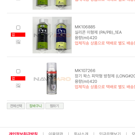
MK106885
실리콘 이형제 (PA/PB)_1EA
용량(ml)420
업체직송 상품으로 택배로 별도 배송
MK107266
장기 왁스 피막형 방청제 (LONG#2G)
용량(ml)420
업체직송 상품으로 택배로 별도 배송
개인정보취급방침
이용약관
회사소개
입금은행보기