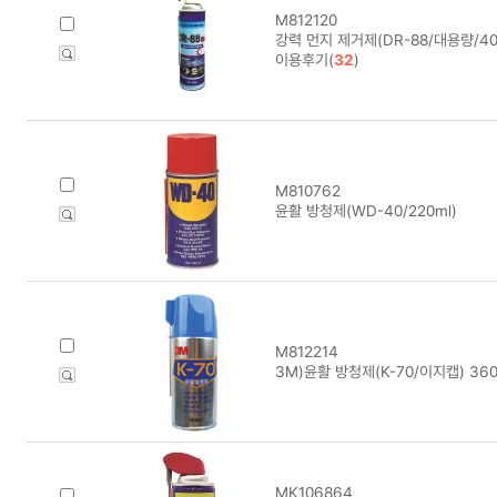
M812120
강력 먼지 제거제(DR-88/대용량/400
이용후기(
32
)
M810762
윤활 방청제(WD-40/220ml)
M812214
3M)윤활 방청제(K-70/이지캡) 360
MK106864