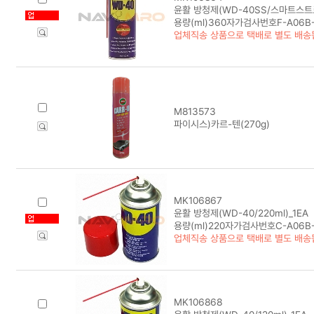
윤활 방청제(WD-40SS/스마트스트로
용량(ml)360자가검사번호F-A06B-H
업체직송 상품으로 택배로 별도 배송
M813573
파이시스)카르-텐(270g)
MK106867
윤활 방청제(WD-40/220ml)_1EA
용량(ml)220자가검사번호C-A06B-A
업체직송 상품으로 택배로 별도 배송
MK106868