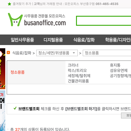
즐겨찾기 추가
|
고객
님의 거래점 안내 : 모든오피스 부산중구점
051-465-4535
식음료/잡화 >
청소/세면/위생용품
>
청소용품
크리너
휴지통
락스/트리오
섬유유연제
청소용품
세정제/탈취제
공기청향제/
건물관리용품
브랜드별조회
체크를 하신 후
[브랜드별조회 하기]
를 클릭하시면 브랜드
총
37
개의 상품이 등록되어 있습니다.