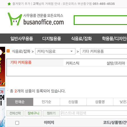
즐겨찾기 추가
|
고객
님의 거래점 안내 : 모든오피스 부산중구점
051-465-4535
식음료/잡화 >
커피/식음료
>
기타 커피용품
기타 커피용품
커피스틱
설탕/프리마
총
2
개의 상품이 등록되어 있습니다.
이미지
코드/상품명/