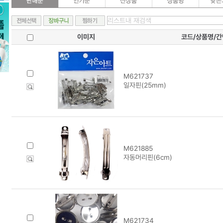
이미지
코드/상품명/
M621737
일자핀(25mm)
M621885
자동머리핀(6cm)
M621734