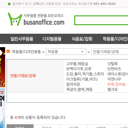
즐겨찾기 추가
|
고객
님의 거래점 안내 : 모든오피스 부산중구점
051-465-4535
학용품/디자인용품 >
학용품
>
만들기재료/공예
고무줄,매듭실
깃털류
반짝이가루,모루
단면비즈
도장,롤러,찍기틀,스펀지
레이스류(망사
만들기재료/공예
아크릴류(거울,비즈)
자연나무
칼라자갈
핀류,돗바늘
목걸이,팔찌,매듭
벨크로
총
6
개의 상품이 등록되어 있습니다.