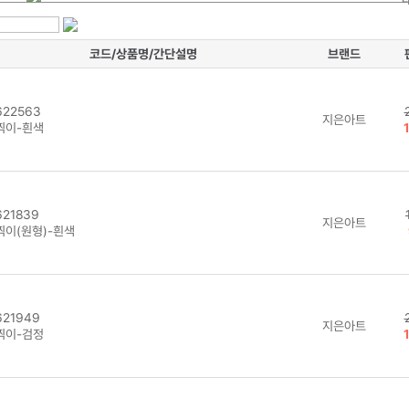
코드/상품명/간단설명
브랜드
22563
지은아트
찍이-흰색
21839
지은아트
찍이(원형)-흰색
21949
지은아트
찍이-검정