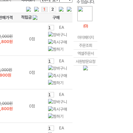
리스트보기
이미지보기
1
2
적립금
판매가격
구매
(
0
)
EA
2,000원
마이페이지
0점
1,800원
주문조회
엑셀주문서
EA
사원방문요청
1,000원
0점
900원
EA
2,000원
0점
1,800원
EA