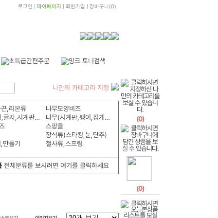
로그인
|
마이페이지
|
회원가입
|
장바구니
(
0
)
나만의 카테고리 지정
화끈,리본류
나무모양비즈
나무(숫자,글자,시계판,알파벳)
나무(시계판,팽이,집게,모형)
(
0
)
즈
스팡클
장식류(스타킹,눈,단추)
식,만들기
철사류,스프링
품
전체분류를 보시려면 여기를 클릭하세요
(
0
)