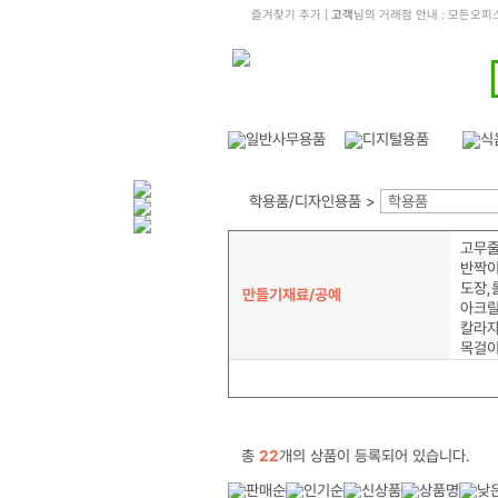
즐겨찾기 추가
|
고객
님의 거래점 안내 : 모든오
학용품/디자인용품 >
학용품
고무줄
반짝이
도장,
만들기재료/공예
아크릴
칼라
목걸이
총
22
개의 상품이 등록되어 있습니다.