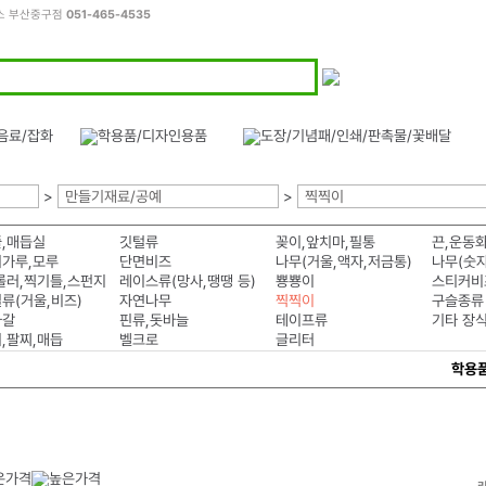
피스 부산중구점
051-465-4535
>
만들기재료/공예
>
찍찍이
,매듭실
깃털류
꽂이,앞치마,필통
끈,운동
가루,모루
단면비즈
나무(거울,액자,저금통)
롤러,찍기틀,스펀지
레이스류(망사,땡땡 등)
뿅뿅이
스티커비
류(거울,비즈)
자연나무
찍찍이
구슬종류
자갈
핀류,돗바늘
테이프류
기타 장
,팔찌,매듭
벨크로
글리터
학용