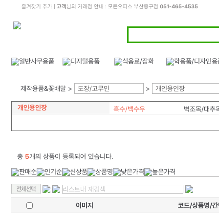
즐겨찾기 추가
|
고객
님의 거래점 안내 : 모든오피스 부산중구점
051-465-4535
제작용품&꽃배달 >
도장/고무인
>
개인용인장
개인용인장
흑수/백수우
벽조목/대추
총
5
개의 상품이 등록되어 있습니다.
이미지
코드/상품명/