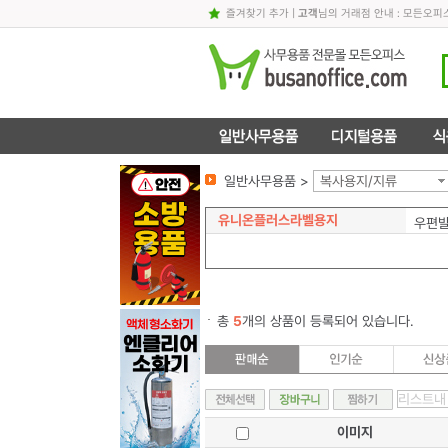
즐겨찾기 추가
|
고객
님의 거래점 안내 : 모든오
일반사무용품 >
복사용지/지류
유니온플러스라벨용지
우편
총
5
개의 상품이 등록되어 있습니다.
이미지