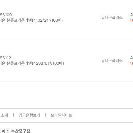
56109
2
유니온플러스
온)분류표기용라벨(4102/2칸/100매)
1
56112
2
유니온플러스
니온)분류표기용라벨(4203/6칸/100매)
1
사소개
입금은행보기
모바일사이트