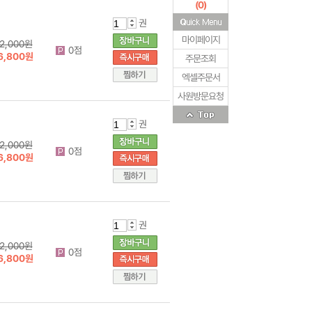
(
0
)
권
마이페이지
2,000원
0점
6,800원
주문조회
엑셀주문서
사원방문요청
권
2,000원
0점
6,800원
권
2,000원
0점
6,800원