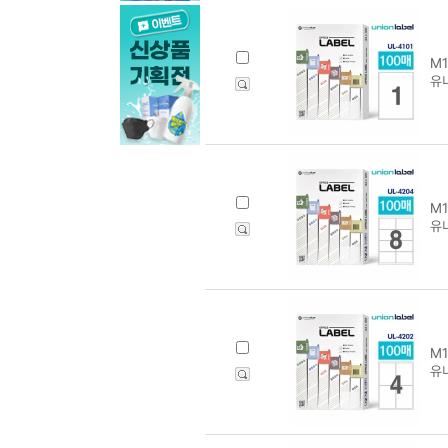
M1
유니
M1
유
M1
유