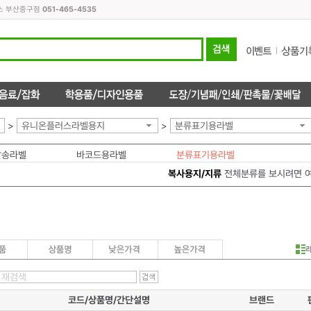
피스 부산중구점
051-465-4535
>
유니온플러스라벨용지
>
분류표기용라벨
발송라벨
바코드용라벨
분류표기용라벨
복사용지/지류
전체분류를 보시려면 
코드/상품명/간단설명
브랜드