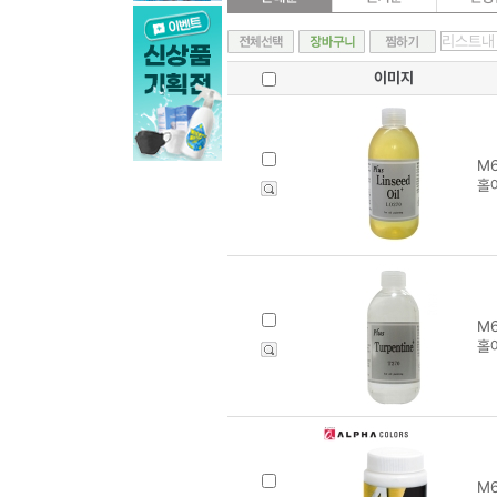
이미지
M6
홀
M6
홀
M6