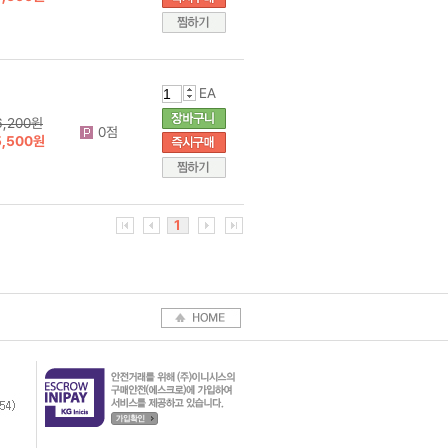
EA
6,200원
0점
5,500원
1