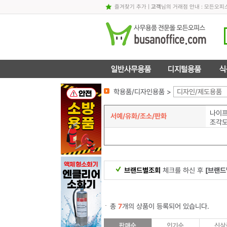
즐겨찾기 추가
|
고객
님의 거래점 안내 : 모든오
학용품/디자인용품 >
디자인/제도용품
나이
서예/유화/조소/판화
조각
브랜드별조회
체크를 하신 후
[브랜드
총
7
개의 상품이 등록되어 있습니다.