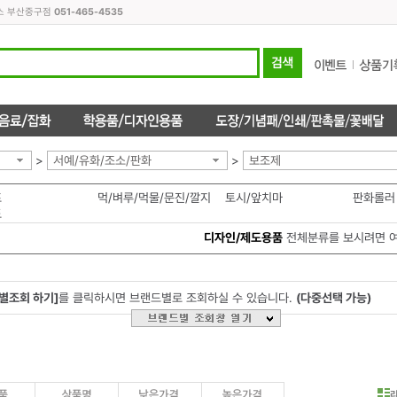
피스 부산중구점
051-465-4535
>
서예/유화/조소/판화
>
보조제
프
먹/벼루/먹물/문진/깔지
토시/앞치마
판화롤러
도
디자인/제도용품
전체분류를 보시려면 
별조회 하기]
를 클릭하시면 브랜드별로 조회하실 수 있습니다.
(다중선택 가능)