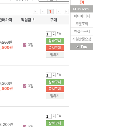
(
0
)
1
마이페이지
판매가격
적립금
구매
주문조회
엑셀주문서
EA
사원방문요청
6,200원
0점
5,500원
EA
6,200원
0점
5,500원
EA
3,200원
0점