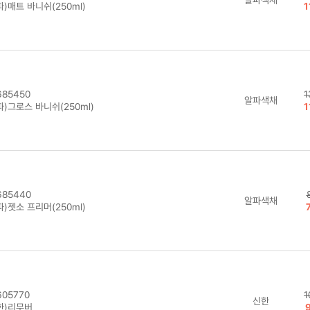
)매트 바니쉬(250ml)
1
85450
1
알파색채
)그로스 바니쉬(250ml)
1
85440
알파색채
)젯소 프리머(250ml)
05770
1
신한
한)리무버