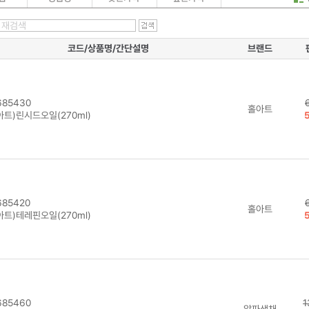
코드/상품명/간단설명
브랜드
85430
홀아트
아트)린시드오일(270ml)
85420
홀아트
아트)테레핀오일(270ml)
85460
1
알파색채