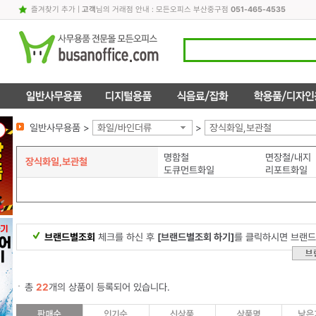
즐겨찾기 추가
|
고객
님의 거래점 안내 : 모든오피스 부산중구점
051-465-4535
일반사무용품 >
화일/바인더류
>
장식화일,보관철
명함철
면장철/내지
장식화일,보관철
도큐먼트화일
리포트화일
브랜드별조회
체크를 하신 후
[브랜드별조회 하기]
를 클릭하시면 브랜드
총
22
개의 상품이 등록되어 있습니다.