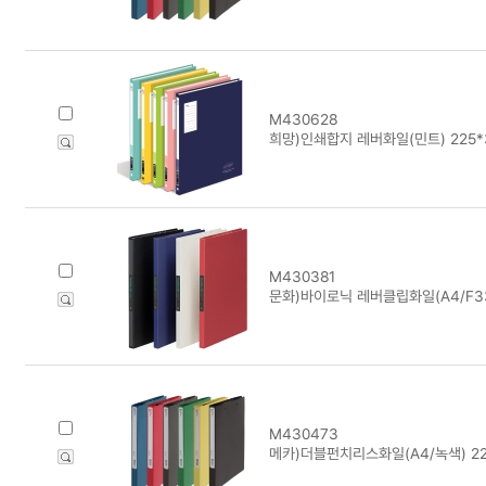
M430628
희망)인쇄합지 레버화일(민트) 225*
M430381
문화)바이로닉 레버클립화일(A4/F33
M430473
메카)더블펀치리스화일(A4/녹색) 22