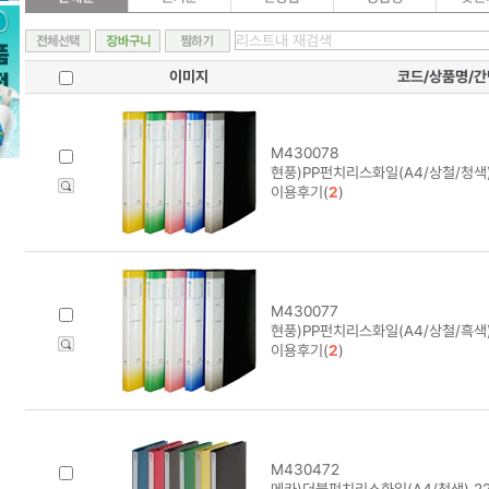
이미지
코드/상품명/
M430078
현풍)PP펀치리스화일(A4/상철/청색
이용후기(
2
)
M430077
현풍)PP펀치리스화일(A4/상철/흑색
이용후기(
2
)
M430472
메카)더블펀치리스화일(A4/청색) 22