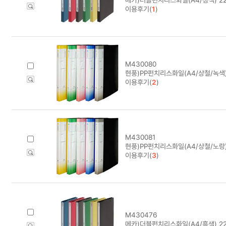
이용후기(
1
)
M430080
현풍)PP펀치리스화일(A4/상철/녹색
이용후기(
2
)
M430081
현풍)PP펀치리스화일(A4/상철/노랑
이용후기(
3
)
M430476
메카)더블펀치리스화일(A4/흑색) 22