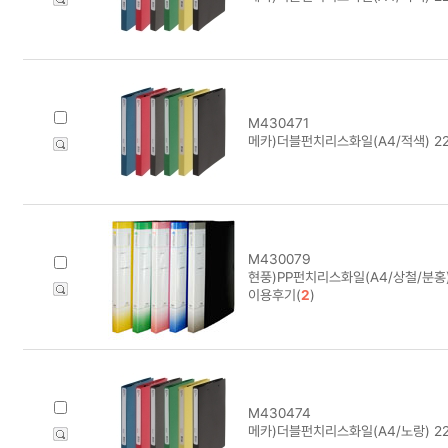
M430471
메카)더블펀치리스화일(A4/적색) 22
M430079
현풍)PP펀치리스화일(A4/상철/분홍
이용후기(
2
)
M430474
메카)더블펀치리스화일(A4/노랑) 22