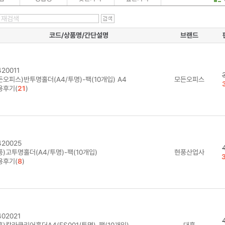
코드/상품명/간단설명
브랜드
20011
든오피스)반투명홀더(A4/투명)-팩(10개입) A4
모든오피스
용후기(
21
)
20025
)고투명홀더(A4/투명)-팩(10개입)
현풍산업사
용후기(
8
)
02021
)칼라클리어홀더A4(FS001/투명)-팩(10개입)
대흥