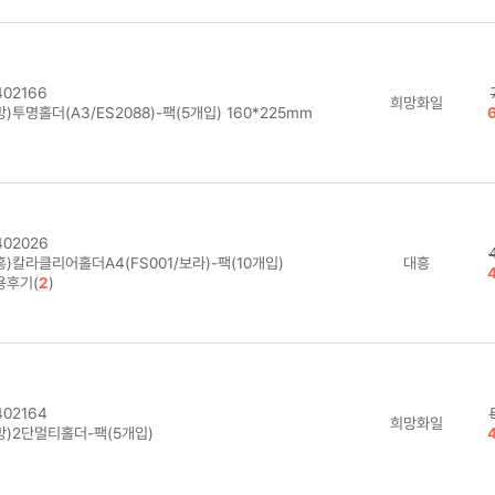
02166
희망화일
)투명홀더(A3/ES2088)-팩(5개입) 160*225mm
02026
)칼라클리어홀더A4(FS001/보라)-팩(10개입)
대흥
용후기(
2
)
02164
희망화일
망)2단멀티홀더-팩(5개입)