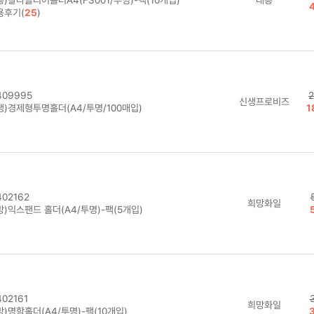
용후기(
25
)
09995
2
신생프로비즈
생)경제형투명홀더(A4/투명/100매입)
1
02162
희망화일
)익스팬드 홀더(A4/투명)-팩(5개입)
02161
희망화일
)명함홀더(A4/투명)-팩(10개입)