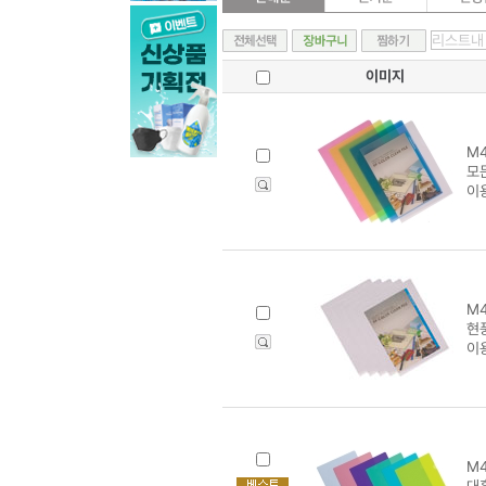
이미지
M4
모
이
M4
현풍
이
M4
대흥