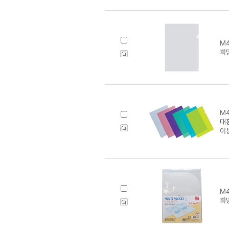
M4
희망
M4
대흥
이
M4
희