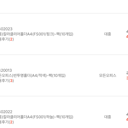
02023
)칼라클리어홀더A4(FS001/핑크)-팩(10개입)
대흥
용후기(
2
)
20013
든오피스)반투명홀더(A4/적색)-팩(10개입)
모든오피스
용후기(
3
)
02022
)칼라클리어홀더A4(FS001/하늘)-팩(10개입)
대흥
용후기(
2
)