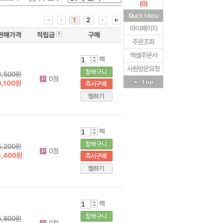
(
0
)
1
2
마이페이지
판매가격
적립금
구매
주문조회
엑셀주문서
팩
사원방문요청
3,500원
0점
3,100원
팩
4,200원
0점
3,400원
팩
4,800원
0점