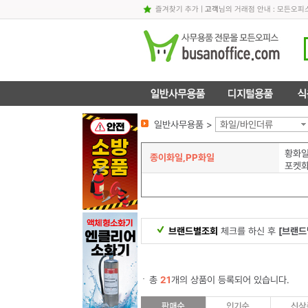
즐겨찾기 추가
|
고객
님의 거래점 안내 : 모든오
일반사무용품 >
화일/바인더류
황화일
종이화일,PP화일
포켓
브랜드별조회
체크를 하신 후
[브랜드
총
21
개의 상품이 등록되어 있습니다.