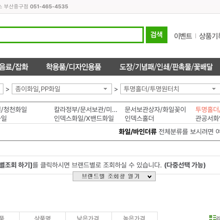
피스 부산중구점
051-465-4535
>
종이화일,PP화일
>
투명홀더/투명원터치
/청천화일
칼라정부/문서보관/미색화일
문서보관상자/화일꽂이
투명홀더
화일
인덱스화일/X밴드화일
인덱스홀더
관공서화
화일/바인더류
전체분류를 보시려면 
별조회 하기]
를 클릭하시면 브랜드별로 조회하실 수 있습니다.
(다중선택 가능)