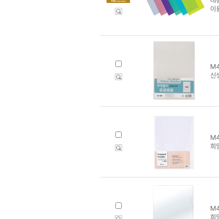
이
M4
신
M4
희망
M4
희망