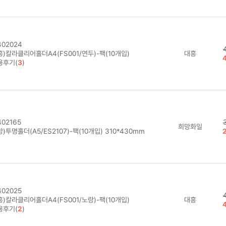
02024
)칼라클리어홀더A4(FS001/연두)-팩(10개입)
대흥
용후기(
3
)
02165
희망화일
)투명홀더(A5/ES2107)-팩(10개입) 310*430mm
02025
)칼라클리어홀더A4(FS001/노랑)-팩(10개입)
대흥
용후기(
2
)