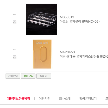
M858313
아크릴 명함꽂이 6단(NC-06)
M420453
이글)휴대용 명함케이스(금색) 95X6
개인정보취급방침
이용약관
회사소개
입금은행보기