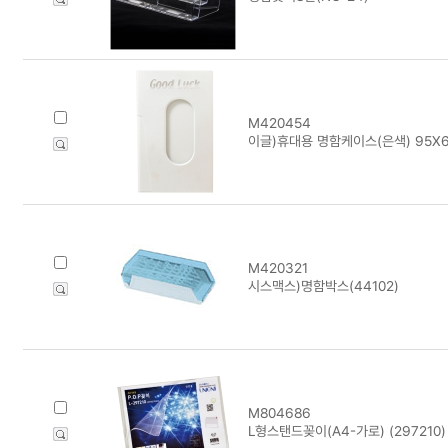
M420454
이글)휴대용 명함케이스(은색) 95X6
M420321
시스맥스)명함박스(44102)
M804686
L형스탠드꽂이(A4-가로) (297210)