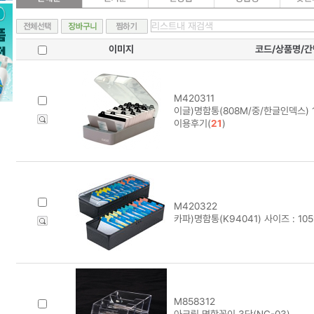
이미지
코드/상품명/
M420311
이글)명함통(808M/중/한글인덱스) 1
이용후기(
21
)
M420322
카파)명함통(K94041) 사이즈 : 10
M858312
아크릴 명함꽂이 3단(NC-03)