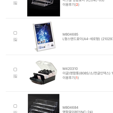
이용후기(
2
)
M804685
L형스탠드꽂이(A4-세로형) (21029
M420310
이글)명함통(808S/소/한글인덱스) 1
이용후기(
1
)
M804684
명함꽂이8단(NC-24)