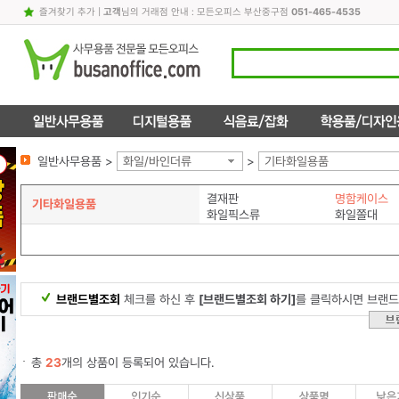
즐겨찾기 추가
|
고객
님의 거래점 안내 : 모든오피스 부산중구점
051-465-4535
일반사무용품 >
화일/바인더류
>
기타화일용품
결재판
명함케이스
기타화일용품
화일픽스류
화일쫄대
브랜드별조회
체크를 하신 후
[브랜드별조회 하기]
를 클릭하시면 브랜드
총
23
개의 상품이 등록되어 있습니다.