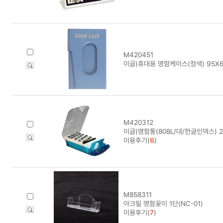
M420451
이글)휴대용 명함케이스(청색) 95X6
M420312
이글)명함통(808L/대/한글인덱스) 2
이용후기(
6
)
M858311
아크릴 명함꽂이 1단(NC-01)
이용후기(
7
)