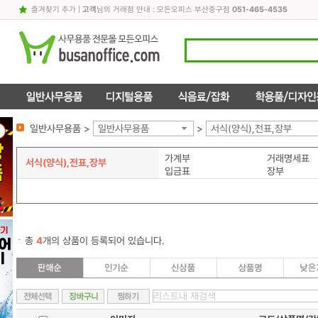
즐겨찾기 추가
|
고객
님의 거래점 안내 : 모든오피스 부산중구점
051-465-4535
일반사무용품 >
일반사무용품
>
서식(양식),전표,장부
가계부
거래명세표
서식(양식),전표,장부
입금표
장부
총
4
개의 상품이 등록되어 있습니다.