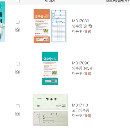
이미지
코드/상품명/
M317080
영수증(순백)
이용후기(
9
)
M317090
영수증(NCR)
이용후기(
8
)
M317110
고급영수증
이용후기(
6
)