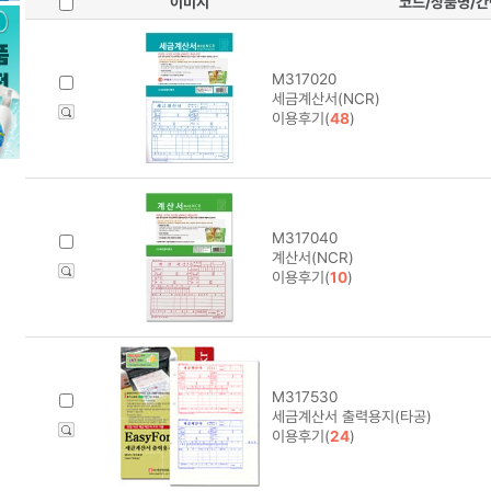
이미지
코드/상품명/
M317020
세금계산서(NCR)
이용후기(
48
)
M317040
계산서(NCR)
이용후기(
10
)
M317530
세금계산서 출력용지(타공)
이용후기(
24
)