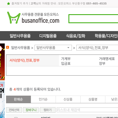
즐겨찾기 추가
|
고객
님의 거래점 안내 : 모든오피스 부산중구점
051-465-4535
일반사무용품 >
일반사무용품
>
서식(양식),전표,장부
가계부
거래명세표
서식(양식),전표,장부
입금표
장부
총
4
개의 상품이 등록되어 있습니다.