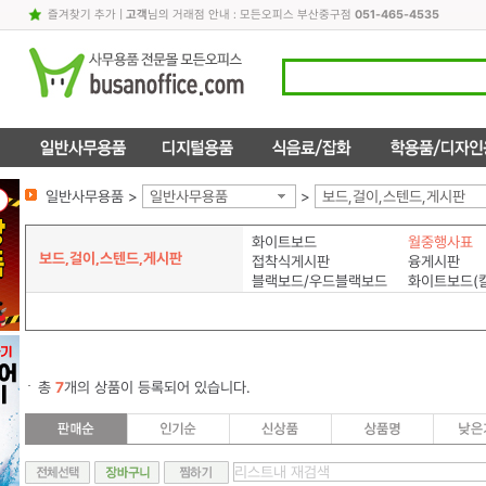
즐겨찾기 추가
|
고객
님의 거래점 안내 : 모든오피스 부산중구점
051-465-4535
일반사무용품 >
일반사무용품
>
보드,걸이,스텐드,게시판
화이트보드
월중행사표
보드,걸이,스텐드,게시판
접착식게시판
융게시판
블랙보드/우드블랙보드
화이트보드(
총
7
개의 상품이 등록되어 있습니다.