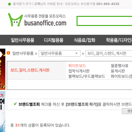
즐겨찾기 추가
|
고객
님의 거래점 안내 : 모든오피스 부산중구점
051-465-4535
일반사무용품 >
일반사무용품
>
보드,걸이,스텐드,게시판
화이트보드
월중행사표
보드,걸이,스텐드,게시판
접착식게시판
융게시판
블랙보드/우드블랙보드
화이트보드(
브랜드별조회
체크를 하신 후
[브랜드별조회 하기]
를 클릭하시면 브랜드
총
31
개의 상품이 등록되어 있습니다.