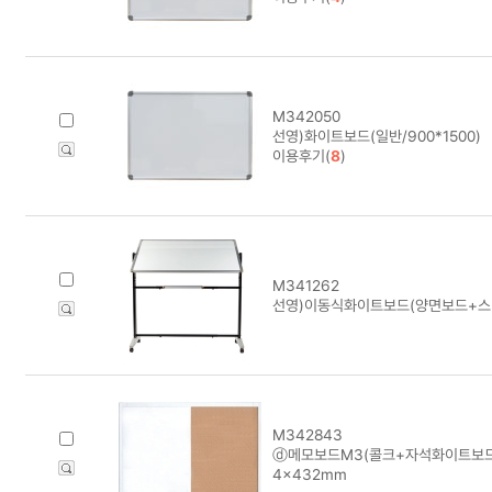
M342050
선영)화이트보드(일반/900*1500)
이용후기(
8
)
M341262
선영)이동식화이트보드(양면보드+스텐드
M342843
ⓓ메모보드M3(콜크+자석화이트보드/세
4×432mm