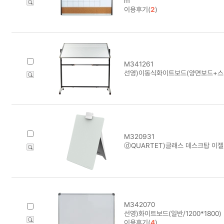
m
이용후기(
2
)
M341261
선영)이동식화이트보드(양면보드+스텐드
M320931
ⓓQUARTET)글래스 데스크탑 이젤 
M342070
선영)화이트보드(일반/1200*1800)
이용후기(
4
)