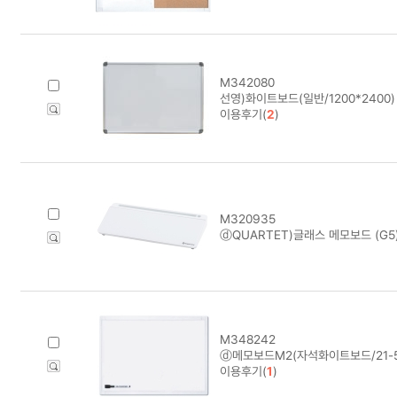
M342080
선영)화이트보드(일반/1200*2400)
이용후기(
2
)
M320935
ⓓQUARTET)글래스 메모보드 (G5)
M348242
ⓓ메모보드M2(자석화이트보드/21-58
이용후기(
1
)