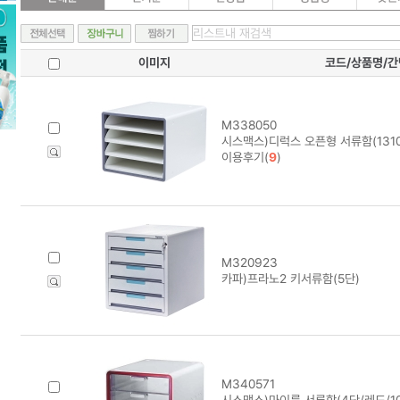
이미지
코드/상품명/
M338050
시스맥스)디럭스 오픈형 서류함(131
이용후기(
9
)
M320923
카파)프라노2 키서류함(5단)
M340571
시스맥스)마이룸 서류함(4단/레드/100