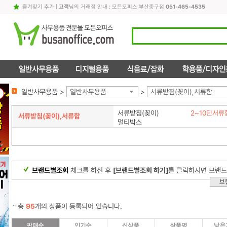
즐겨찾기 추가
|
고객
님의 거래점 안내 : 모든오피스 부산중구점
051-465-4535
일반사무용품 >
일반사무용품
>
서류받침(꽂이),서류함
서류받침(꽂이)
2~10단서류
서류받침(꽂이),서류함
멀티박스
브랜드별조회
체크를 하신 후
[브랜드별조회 하기]
를 클릭하시면 브랜드
총
95
개의 상품이 등록되어 있습니다.