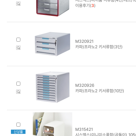
이용후기(
3
)
M320921
카파)프라노2 키서류함(3단)
M320926
카파)프라노2 키서류함(10단)
M315421
시스맥스)미니미소품함(곰돌이) 105x