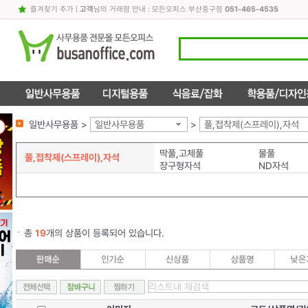
즐겨찾기 추가
|
고객
님의 거래점 안내 : 모든오피스 부산중구점
051-465-4535
일반사무용품 >
일반사무용품
>
풀,접착제(스프레이),자석
딱풀,고체풀
물풀
풀,접착제(스프레이),자석
장구형자석
ND자석
총
19
개의 상품이 등록되어 있습니다.