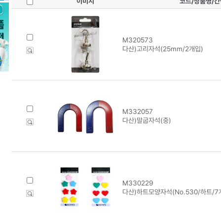
이미지
코드/상품명/
M320573
다산)고리자석(25mm/2개입)
M332057
다산)말굽자석(중)
M330229
다산)하트모양자석(No.530/하트/7