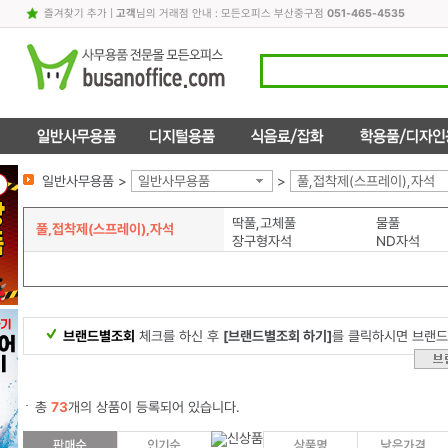
즐겨찾기 추가
|
고객
님의 거래점 안내 : 모든오피스 부산중구점
051-465-4535
일반사무용품 >
일반사무용품
>
풀,접착제(스프레이),자석
딱풀,고체풀
물풀
풀,접착제(스프레이),자석
장구형자석
ND자석
브랜드별조회
체크를 하신 후
[브랜드별조회 하기]
를 클릭하시면 브랜드
총
73
개의 상품이 등록되어 있습니다.