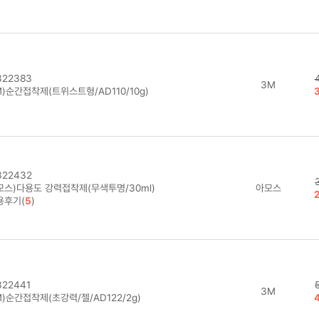
22383
3M
)순간접착제(트위스트형/AD110/10g)
22432
모스)다용도 강력접착제(무색투명/30ml)
아모스
용후기(
5
)
22441
3M
)순간접착제(초강력/젤/AD122/2g)