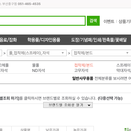
피스 부산중구점
051-465-4535
>
풀,접착제(스프레이),자석
>
접착제/본드
고체풀
물풀
접착제/본드
스프레이
형자석
ND자석
고무자석
막대자석
일반사무용품
전체분류를 보시려면 
별조회 하기]
를 클릭하시면 브랜드별로 조회하실 수 있습니다.
(다중선택 가능)