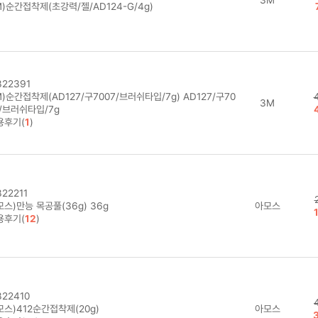
)순간접착제(초강력/젤/AD124-G/4g)
22391
)순간접착제(AD127/구7007/브러쉬타입/7g) AD127/구70
3M
7/브러쉬타입/7g
용후기(
1
)
22211
스)만능 목공풀(36g) 36g
아모스
용후기(
12
)
22410
모스)412순간접착제(20g)
아모스