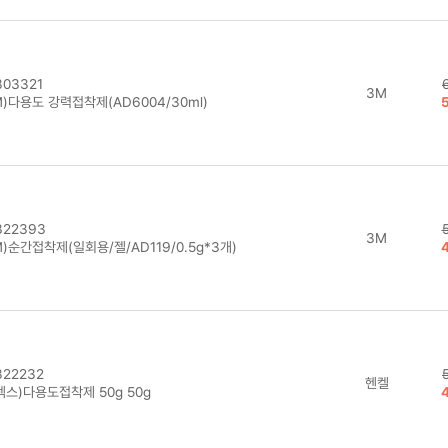
03321
3M
)다용도 강력접착제(AD6004/30ml)
22393
3M
)순간접착제(일회용/젤/AD119/0.5g*3개)
22232
헨켈
텍스)다용도접착제 50g 50g