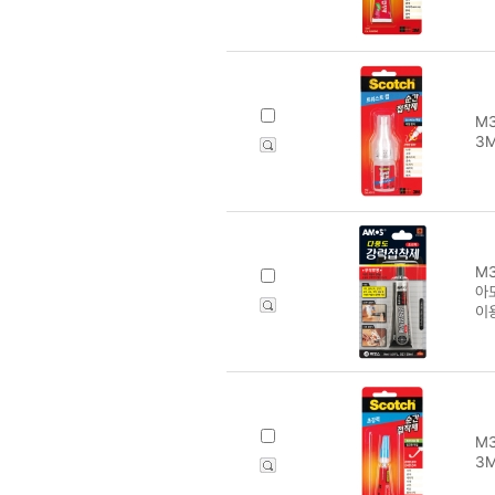
M3
3M
M3
아
이
M3
3M