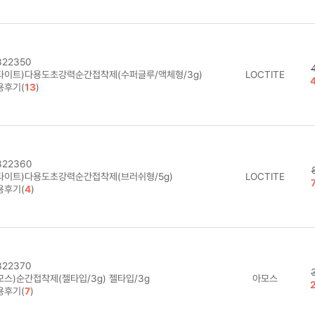
22350
타이트)다용도초강력순간접착제(수퍼글루/액체형/3g)
LOCTITE
용후기(
13
)
22360
타이트)다용도초강력순간접착제(브러쉬형/5g)
LOCTITE
용후기(
4
)
22370
모스)순간접착제(젤타입/3g) 젤타입/3g
아모스
용후기(
7
)