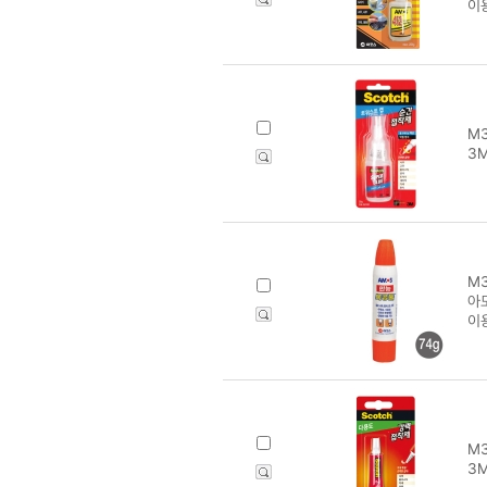
이
M3
3M
M3
아
이
M3
3M