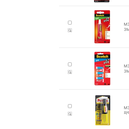
M3
3M
M3
3M
M3
파