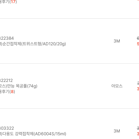
용후기(
17
)
22384
3M
)순간접착제(트위스트형/AD120/20g)
22212
모스)만능 목공풀(74g)
아모스
용후기(
8
)
03322
3M
)다용도 강력접착제(AD6004S/15ml)