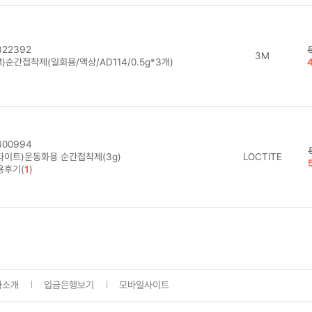
22392
3M
)순간접착제(일회용/액상/AD114/0.5g*3개)
00994
타이트)운동화용 순간접착제(3g)
LOCTITE
용후기(
1
)
사소개
입금은행보기
모바일사이트