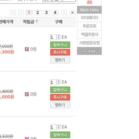
(
0
)
1
2
3
4
마이페이지
판매가격
적립금
구매
주문조회
엑셀주문서
EA
사원방문요청
7,000원
0점
6,300원
EA
4,800원
0점
4,000원
EA
8,520원
0점