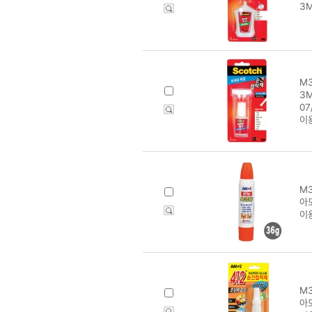
3M
M3
3M
0
이
M3
아모
이
M3
아