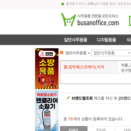
즐겨찾기 추가
|
고객
님의 거래점 안내 : 모든오
일반사무용품 >
일반사무용품
딱풀,
풀,접착제(스프레이),자석
장구
브랜드별조회
체크를 하신 후
[브랜드
총
75
개의 상품이 등록되어 있습니다.