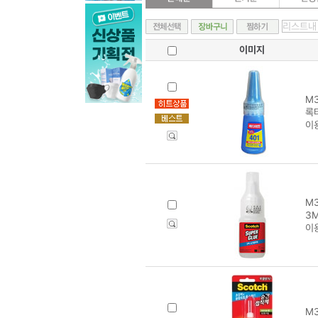
이미지
M3
록타
이
M3
3M
이
M3