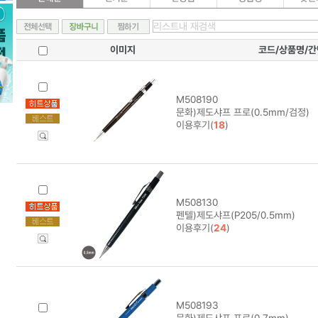
이미지
코드/상품명/
M508190
문화)제도샤프 프로(0.5mm/검정)
이용후기(
18
)
M508130
펜텔)제도샤프(P205/0.5mm)
이용후기(
24
)
M508193
문화)제도샤프 프로(0.7mm)