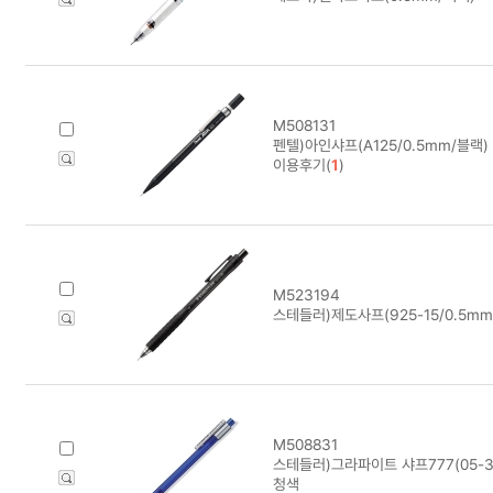
M508131
펜텔)아인샤프(A125/0.5mm/블랙)
이용후기(
1
)
M523194
스테들러)제도사프(925-15/0.5mm
M508831
스테들러)그라파이트 샤프777(05-3/
청색