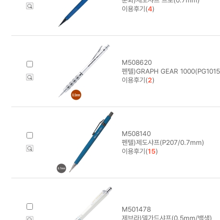
이용후기(
4
)
M508620
펜텔)GRAPH GEAR 1000(PG1015
이용후기(
2
)
M508140
펜텔)제도샤프(P207/0.7mm)
이용후기(
15
)
M501478
제브라)델가드샤프(0.5mm/백색)