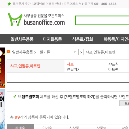
즐겨찾기 추가
|
고객
님의 거래점 안내 : 모든오피스 부산중구점
051-465-4535
일반사무용품 >
필기류
>
샤프,연필류,아트펜
샤프
샤프심
샤프,연필류,아트펜
연필깍기
아트펜
브랜드별조회
체크를 하신 후
[브랜드별조회 하기]
를 클릭하시면 브랜드
총
99
개의 상품이 등록되어 있습니다.