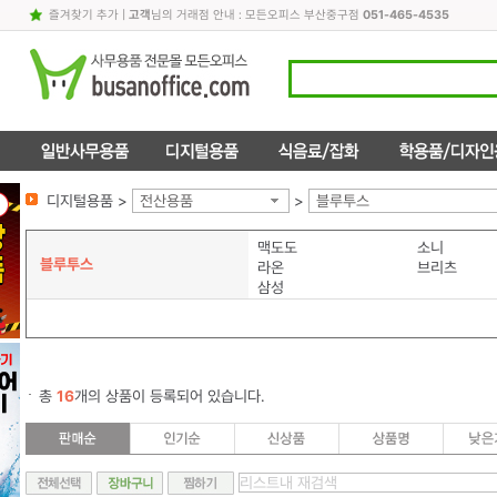
즐겨찾기 추가
|
고객
님의 거래점 안내 : 모든오피스 부산중구점
051-465-4535
디지털용품 >
전산용품
>
블루투스
맥도도
소니
블루투스
라온
브리츠
삼성
총
16
개의 상품이 등록되어 있습니다.