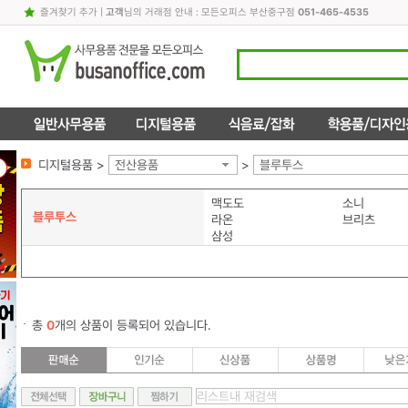
즐겨찾기 추가
|
고객
님의 거래점 안내 : 모든오피스 부산중구점
051-465-4535
디지털용품 >
전산용품
>
블루투스
맥도도
소니
블루투스
라온
브리츠
삼성
총
0
개의 상품이 등록되어 있습니다.