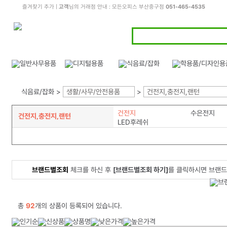
즐겨찾기 추가
|
고객
님의 거래점 안내 : 모든오피스 부산중구점
051-465-4535
식음료/잡화 >
생활/사무/안전용품
>
건전지,충전지,랜턴
건전지
수은전지
건전지,충전지,랜턴
LED후레쉬
브랜드별조회
체크를 하신 후
[브랜드별조회 하기]
를 클릭하시면 브랜드
총
92
개의 상품이 등록되어 있습니다.