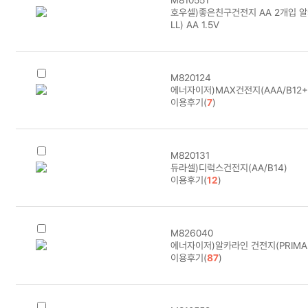
M810551
호우셀)좋은친구건전지 AA 2개입 알
LL) AA 1.5V
M820124
에너자이저)MAX건전지(AAA/B12+
이용후기(
7
)
M820131
듀라셀)디럭스건전지(AA/B14)
이용후기(
12
)
M826040
에너자이저)알카라인 건전지(PRIMAR
이용후기(
87
)