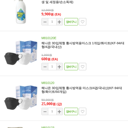
생 및 세정용/손소독제)
12,000원
9,900
원
(EA)
장바구니
M810120E
해나온 3D입체형 황사방역용마스크 1개입/화이트(KF-94/대
형/4겹/국내산)
1,000원
600
원
(EA)
장바구니
M810120
해나온 3D입체형 황사방역용 마스크/4겹/국내산(KF-94/대
형/화이트/50개입)
50,000원
25,000
원
(갑)
장바구니
M810123