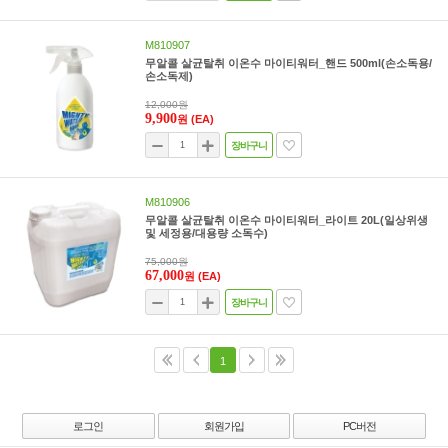
M810907
무알콜 살균탈취 이온수 마이티워터_핸드 500ml(손소독용/
손소독제)
12,000원
9,900
원
(EA)
장바구니
M810906
무알콜 살균탈취 이온수 마이티워터_라이트 20L(일상위생
및 세정용/대용량 소독수)
75,000원
67,000
원
(EA)
장바구니
1
로그인
회원가입
PC버전