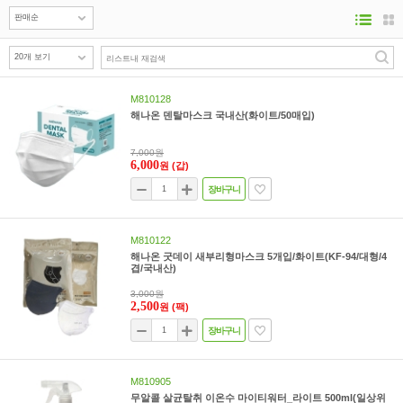
M810128
해나온 덴탈마스크 국내산(화이트/50매입)
7,000원
6,000
원
(갑)
장바구니
M810122
해나온 굿데이 새부리형마스크 5개입/화이트(KF-94/대형/4
겹/국내산)
3,000원
2,500
원
(팩)
장바구니
M810905
무알콜 살균탈취 이온수 마이티워터_라이트 500ml(일상위