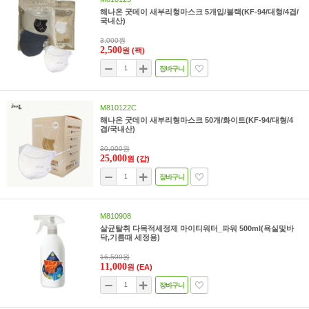
해나온 굿데이 새부리형마스크 5개입/블랙(KF-94/대형/4겹/
국내산)
3,000원
2,500
원
(팩)
장바구니
M810122C
해나온 굿데이 새부리형마스크 50개/화이트(KF-94/대형/4
겹/국내산)
30,000원
25,000
원
(갑)
장바구니
M810908
살균탈취 다목적세정제 마이티워터_파워 500ml(욕실및바
닥,기름때 세정용)
16,500원
11,000
원
(EA)
장바구니