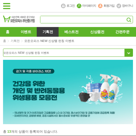
로그인
마이페이지
회원가입
장바구니
홈
이벤트
기획전
베스트전
신상품전
간편주문
홈
기획전
모든오피스 NEW 신상템 런칭 이벤트
총
13
개의 상품이 등록되어 있습니다.