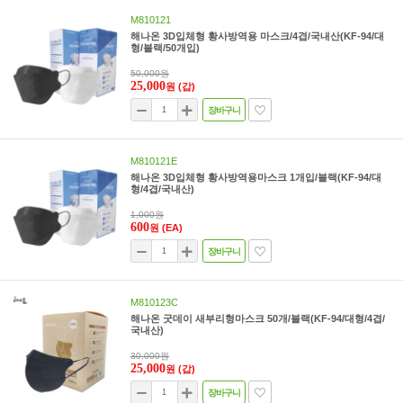
M810121
해나온 3D입체형 황사방역용 마스크/4겹/국내산(KF-94/대
형/블랙/50개입)
50,000원
25,000
원
(갑)
장바구니
M810121E
해나온 3D입체형 황사방역용마스크 1개입/블랙(KF-94/대
형/4겹/국내산)
1,000원
600
원
(EA)
장바구니
M810123C
해나온 굿데이 새부리형마스크 50개/블랙(KF-94/대형/4겹/
국내산)
30,000원
25,000
원
(갑)
장바구니