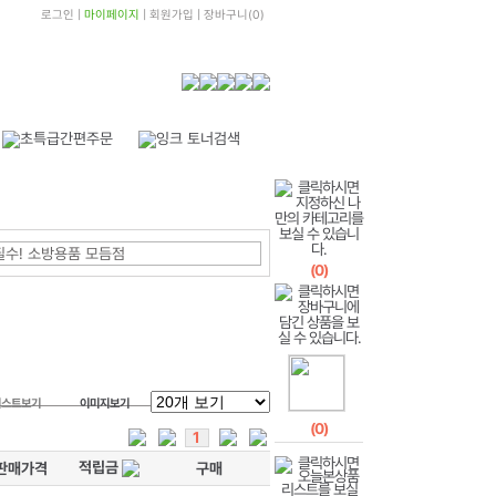
로그인
|
마이페이지
|
회원가입
|
장바구니
(
0
)
필수! 소방용품 모듬점
(
0
)
리스트보기
이미지보기
(
0
)
1
적립금
판매가격
구매