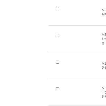
M8
AB
M8
산
증
M8
엔
M8
국
겸