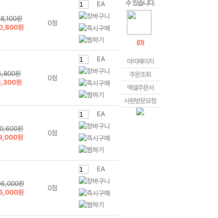
EA
8,100원
0점
0,800원
(
0
)
EA
마이페이지
4,800원
주문조회
0점
3,300원
엑셀주문서
사원방문요청
EA
0,600원
0점
9,000원
EA
06,000원
0점
5,000원