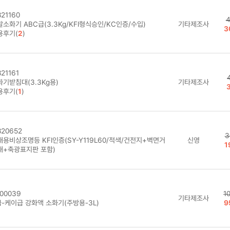
21160
4
소화기 ABC급(3.3Kg/KFI형식승인/KC인증/수입)
기타제조사
3
용후기(
2
)
21161
화기받침대(3.3Kg용)
기타제조사
용후기(
1
)
20652
3
대용비상조명등 KFI인증(SY-Y119L60/적색/건전지+벽면거
신영
1
대+축광표지판 포함)
00039
1
기타제조사
급-케이급 강화액 소화기(주방용-3L)
9