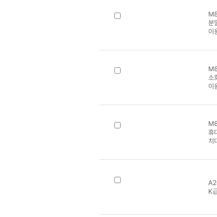
M8
분말
이
M8
소
이
M8
휴
치
A2
K