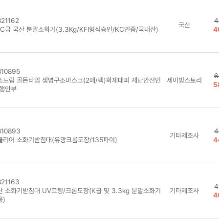
21162
4
국산
C급 국산 분말소화기(3.3Kg/KFI형식승인/KC인증/국내산)
4
10895
6
소드림 골든타임 생명구조마스크(2매/팩)화재대피 재난안전인
세이빙스토리
5
 행안부
10893
4
기타제조사
클리어 소화기받침대(유광크롬도장/135파이)
4
21163
4
산 소화기받침대 UV코팅/크롬도장(K급 및 3.3kg 분말소화기
기타제조사
4
용)